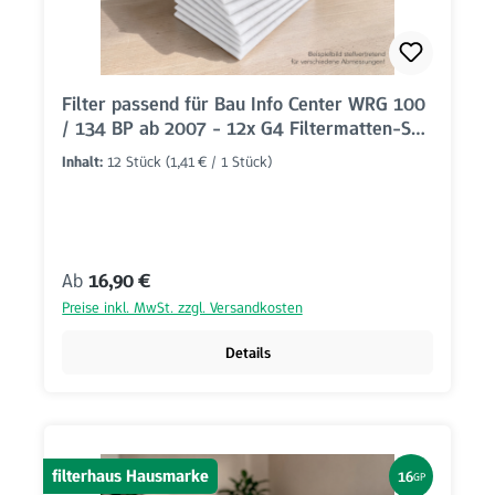
Filter passend für Bau Info Center WRG 100
/ 134 BP ab 2007 - 12x G4 Filtermatten-Set
(340x285mm)
Inhalt:
12 Stück
(1,41 € / 1 Stück)
Regulärer Preis:
Ab
16,90 €
Preise inkl. MwSt. zzgl. Versandkosten
Details
filterhaus Hausmarke
16
GP