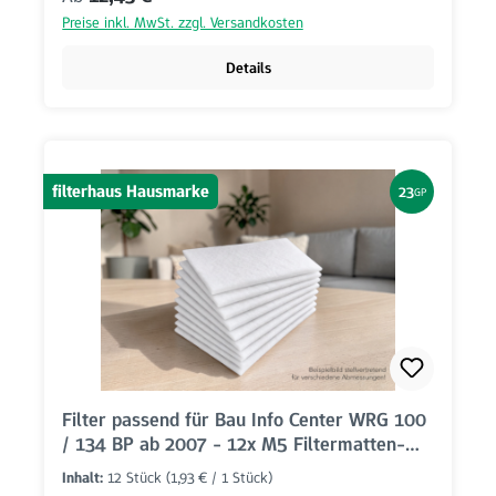
Preise inkl. MwSt. zzgl. Versandkosten
Details
filterhaus Hausmarke
23
GP
Filter passend für Bau Info Center WRG 100
/ 134 BP ab 2007 - 12x M5 Filtermatten-
Set (340x285mm)
Inhalt:
12 Stück
(1,93 € / 1 Stück)