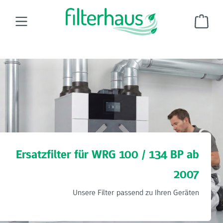
Zum Hauptinhalt springen
Ware
Wohnraumluftfilter
Ersatzfilter für BIC/SchwörerHaus
WRG 100 / 134 BP ab 2007
Ersatzfilter für WRG 100 / 134 BP ab
2007
Unsere Filter passend zu Ihren Geräten