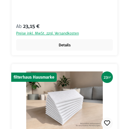
Regulärer Preis:
Ab
23,15 €
Preise inkl. MwSt. zzgl. Versandkosten
Details
filterhaus Hausmarke
23
GP