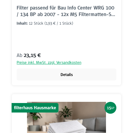
Filter passend für Bau Info Center WRG 100
/ 134 BP ab 2007 - 12x M5 Filtermatten-Set
(405x250mm)
Inhalt:
12 Stück
(1,93 € / 1 Stück)
Regulärer Preis:
Ab
23,15 €
Preise inkl. MwSt. zzgl. Versandkosten
Details
filterhaus Hausmarke
15
GP