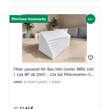
filterhaus Hausmarke
12
GP
Filter passend für Bau Info Center WRG 100
/ 134 BP ab 2007 - 12x G4 Filtermatten-Set
(455x75mm)
Inhalt:
12 Stück
(1,04 € / 1 Stück)
Regulärer Preis:
Ab
12,43 €