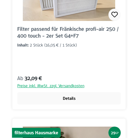
Filter passend für Fränkische profi-air 250 /
400 touch - 2er Set G4+F7
Inhalt:
2 Stück
(16,05 € / 1 Stück)
Regulärer Preis:
Ab
32,09 €
Preise inkl. MwSt. zzgl. Versandkosten
Details
filterhaus Hausmarke
29
GP