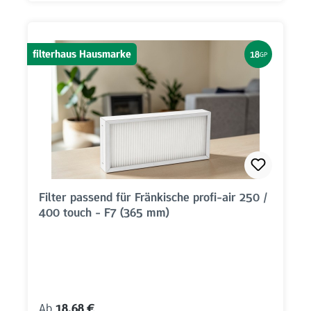
filterhaus Hausmarke
18
GP
Filter passend für Fränkische profi-air 250 /
400 touch - F7 (365 mm)
Regulärer Preis:
Ab
18,68 €