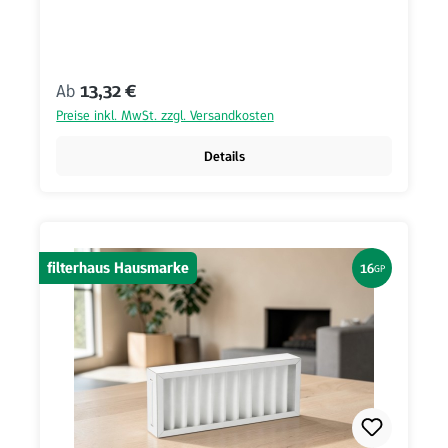
Regulärer Preis:
Ab
13,32 €
Preise inkl. MwSt. zzgl. Versandkosten
Details
filterhaus Hausmarke
16
GP