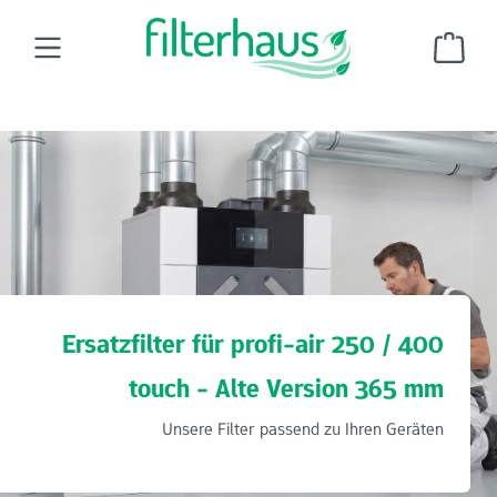
Zum Hauptinhalt springen
Ware
Wohnraumluftfilter
Ersatzfilter für Fränkische
profi-air 250 / 400 touch - Alte Version 365 mm
Ersatzfilter für profi-air 250 / 400
touch - Alte Version 365 mm
Unsere Filter passend zu Ihren Geräten